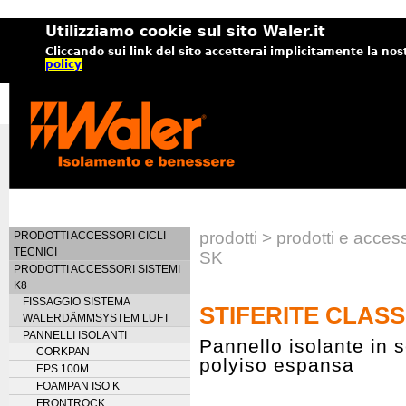
Utilizziamo cookie sul sito Waler.it
Cliccando sui link del sito accetterai implicitamente la nos
policy
prodotti > prodotti e acc
PRODOTTI ACCESSORI CICLI
TECNICI
SK
PRODOTTI ACCESSORI SISTEMI
K8
FISSAGGIO SISTEMA
STIFERITE CLASS
WALERDÄMMSYSTEM LUFT
PANNELLI ISOLANTI
Pannello isolante in 
CORKPAN
polyiso espansa
EPS 100M
FOAMPAN ISO K
FRONTROCK