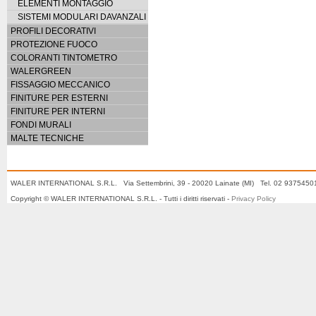
ELEMENTI MONTAGGIO
SISTEMI MODULARI DAVANZALI
PROFILI DECORATIVI
PROTEZIONE FUOCO
COLORANTI TINTOMETRO
WALERGREEN
FISSAGGIO MECCANICO
FINITURE PER ESTERNI
FINITURE PER INTERNI
FONDI MURALI
MALTE TECNICHE
WALER INTERNATIONAL S.R.L. Via Settembrini, 39 - 20020 Lainate (MI) Tel. 02 937545
Copyright © WALER INTERNATIONAL S.R.L. - Tutti i diritti riservati -
Privacy Policy