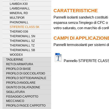
LAMBDA X30
LAMBDAWALL
CARATTERISTICHE
MINERAL RD
Pannelli isolanti sandwich costitui
MULTIPOR
PHONOWALL
espansa senza l'impiego di CFC o H
STIFERITE CLASS SK
vetro saturato, con marchio di con
THERMO 036
THERMOWALL SN
CAMPI DI APPLICAZION
THERMOWALL SZ
Pannelli termoisolanti per sistemi 
THERMOWALL TZ
THERMOWALL SB
WOODEX
TAGLIERINE
Pannello STIFERITE CLASS
RETI DI ARMATURA
PROFILO DI BASE
PROFILO DI GOCCIOLATOIO
PROFILO SOTTODAVANZALE
PROFILO ANGOLARE
GIUNTO DI DILATAZIONE
SIGILLATURA
FISSAGGIO CAPPOTTO
MECCANICO
PROFILO FASCE CAPPOTTO