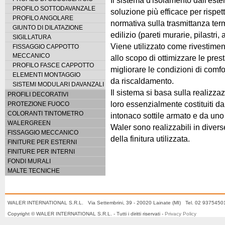
PROFILO SOTTODAVANZALE
soluzione più efficace per rispet
PROFILO ANGOLARE
normativa sulla trasmittanza ter
GIUNTO DI DILATAZIONE
edilizio (pareti murarie, pilastri,
SIGILLATURA
Viene utilizzato come rivestiment
FISSAGGIO CAPPOTTO
MECCANICO
allo scopo di ottimizzare le prest
PROFILO FASCE CAPPOTTO
migliorare le condizioni di comfo
ELEMENTI MONTAGGIO
da riscaldamento.
SISTEMI MODULARI DAVANZALI
Il sistema si basa sulla realizzaz
PROFILI DECORATIVI
loro essenzialmente costituiti da
PROTEZIONE FUOCO
COLORANTI TINTOMETRO
intonaco sottile armato e da uno s
WALERGREEN
Waler sono realizzabili in divers
FISSAGGIO MECCANICO
della finitura utilizzata.
FINITURE PER ESTERNI
FINITURE PER INTERNI
FONDI MURALI
MALTE TECNICHE
WALER INTERNATIONAL S.R.L. Via Settembrini, 39 - 20020 Lainate (MI) Tel. 02 937545
Copyright © WALER INTERNATIONAL S.R.L. - Tutti i diritti riservati -
Privacy Policy