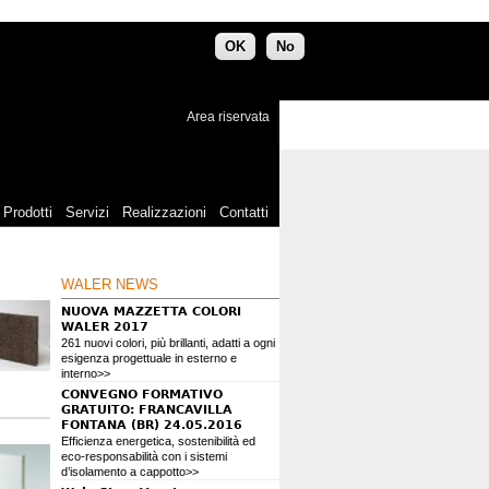
OK
No
Area riservata
Prodotti
Servizi
Realizzazioni
Contatti
WALER NEWS
NUOVA MAZZETTA COLORI
WALER 2017
261 nuovi colori, più brillanti, adatti a ogni
esigenza progettuale in esterno e
interno>>
CONVEGNO FORMATIVO
GRATUITO: FRANCAVILLA
FONTANA (BR) 24.05.2016
Efficienza energetica, sostenibilità ed
eco-responsabilità con i sistemi
d’isolamento a cappotto>>