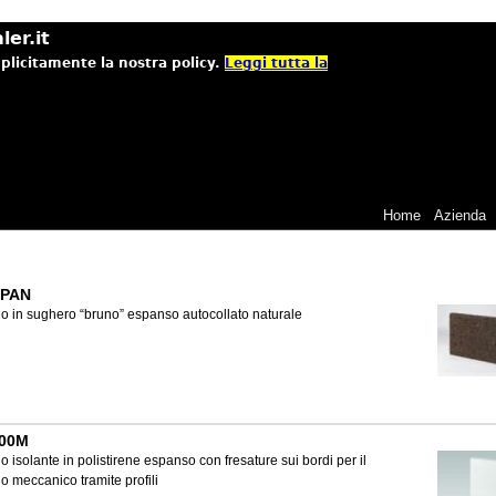
ler.it
mplicitamente la nostra policy.
Leggi tutta la
Home
Azienda
PAN
o in sughero “bruno” espanso autocollato naturale
100M
o isolante in polistirene espanso con fresature sui bordi per il
io meccanico tramite profili