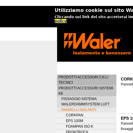
Utilizziamo cookie sul sito Wa
Cliccando sui link del sito accetterai i
policy
PRODOTTI ACCESSORI CICLI
CORK
TECNICI
Pannell
PRODOTTI ACCESSORI SISTEMI
K8
FISSAGGIO SISTEMA
WALERDÄMMSYSTEM LUFT
PANNELLI ISOLANTI
CORKPAN
EPS 
EPS 100M
Pannell
FOAMPAN ISO K
fissagg
FRONTROCK