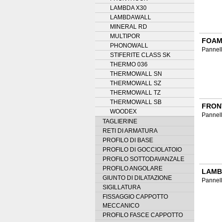
LAMBDA X30
LAMBDAWALL
MINERAL RD
MULTIPOR
FOAM
PHONOWALL
Pannell
STIFERITE CLASS SK
THERMO 036
THERMOWALL SN
THERMOWALL SZ
THERMOWALL TZ
THERMOWALL SB
FRON
WOODEX
Pannell
TAGLIERINE
RETI DI ARMATURA
PROFILO DI BASE
PROFILO DI GOCCIOLATOIO
PROFILO SOTTODAVANZALE
PROFILO ANGOLARE
LAMB
GIUNTO DI DILATAZIONE
Pannell
SIGILLATURA
FISSAGGIO CAPPOTTO
MECCANICO
PROFILO FASCE CAPPOTTO