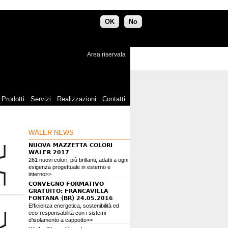
OK
No
Area riservata
Prodotti
Servizi
Realizzazioni
Contatti
WALER NEWS
NUOVA MAZZETTA COLORI
WALER 2017
261 nuovi colori, più brillanti, adatti a ogni
esigenza progettuale in esterno e
interno>>
CONVEGNO FORMATIVO
GRATUITO: FRANCAVILLA
FONTANA (BR) 24.05.2016
Efficienza energetica, sostenibilità ed
eco-responsabilità con i sistemi
d’isolamento a cappotto>>