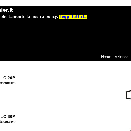
ler.it
mplicitamente la nostra policy.
Leggi tutta la
Home
Azienda
ILO 20P
 decorativo
ILO 30P
 decorativo