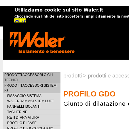
Utilizziamo cookie sul sito Waler.it
Cliccando sui link del sito accetterai implicitamente la nos
policy
prodotti > prodotti e acc
PRODOTTI ACCESSORI CICLI
TECNICI
PRODOTTI ACCESSORI SISTEMI
K8
PROFILO GDO
FISSAGGIO SISTEMA
WALERDÄMMSYSTEM LUFT
Giunto di dilatazione 
PANNELLI ISOLANTI
TAGLIERINE
RETI DI ARMATURA
PROFILO DI BASE
PROFILO DI GOCCIOLATOIO