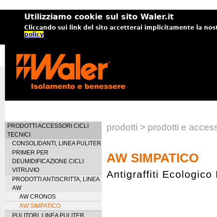
Utilizziamo cookie sul sito Waler.it
Cliccando sui link del sito accetterai implicitamente la nos
policy
prodotti > prodotti e acce
PRODOTTI ACCESSORI CICLI
TECNICI
CONSOLIDANTI, LINEA PULITER
PRIMER PER
AW SIMPATICO
DEUMIDIFICAZIONE CICLI
VITRUVIO
Antigraffiti Ecologico
PRODOTTI ANTISCRITTA, LINEA
AW
AW CRONOS
AW SIMPATICO
PULITORI, LINEA PULITER