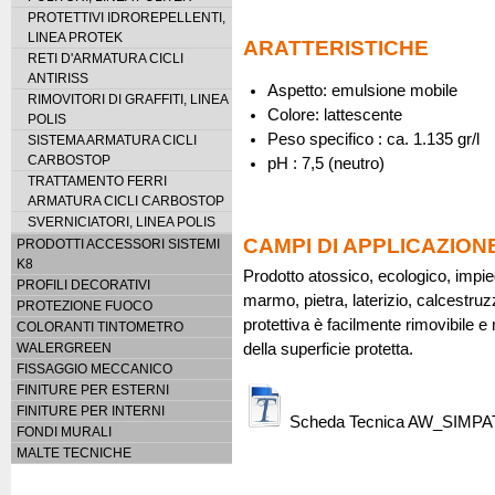
PROTETTIVI IDROREPELLENTI,
LINEA PROTEK
ARATTERISTICHE
RETI D'ARMATURA CICLI
ANTIRISS
Aspetto: emulsione mobile
RIMOVITORI DI GRAFFITI, LINEA
Colore: lattescente
POLIS
Peso specifico : ca. 1.135 gr/l
SISTEMA ARMATURA CICLI
CARBOSTOP
pH : 7,5 (neutro)
TRATTAMENTO FERRI
ARMATURA CICLI CARBOSTOP
SVERNICIATORI, LINEA POLIS
CAMPI DI APPLICAZION
PRODOTTI ACCESSORI SISTEMI
K8
Prodotto atossico, ecologico, impiega
PROFILI DECORATIVI
marmo, pietra, laterizio, calcestruzz
PROTEZIONE FUOCO
protettiva è facilmente rimovibile 
COLORANTI TINTOMETRO
WALERGREEN
della superficie protetta.
FISSAGGIO MECCANICO
FINITURE PER ESTERNI
FINITURE PER INTERNI
Scheda Tecnica AW_SIMPA
FONDI MURALI
MALTE TECNICHE