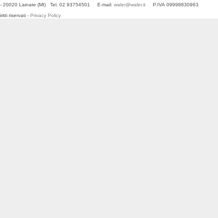
- 20020 Lainate (MI) Tel. 02 93754501 E-mail:
waler@waler.it
P.IVA 09998830963
ti riservati -
Privacy Policy