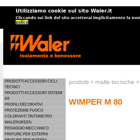
Utilizziamo cookie sul sito Waler.it
Cliccando sui link del sito accetterai implicitamente la nos
policy
prodotti > malte tecnich
PRODOTTI ACCESSORI CICLI
TECNICI
PRODOTTI ACCESSORI SISTEMI
K8
WIMPER M 80
PROFILI DECORATIVI
PROTEZIONE FUOCO
COLORANTI TINTOMETRO
WALERGREEN
FISSAGGIO MECCANICO
FINITURE PER ESTERNI
FINITURE PER INTERNI