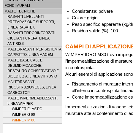
FONDI MURALI
Consistenza: polvere
MALTE TECNICHE
RASANTI LIVELLANTI
Colore: grigio
PREPARAZIONE SUPPORTI,
Peso specifico apparente (kg/d
LINEA RASATEK
Residuo solido (%): 100
RASANTI FIBRORINFORZATI
CICLI ANTICREPA, LINEA
ANTIRISS
CAMPI DI APPLICAZION
MALTE/RASANTI PER SISTEMI A
WIMPER IDRO M80 trova impiego q
CAPPOTTO, LINEA MACEM
MALTE BASE CALCE
l’impermeabilizzazione di murature in
DEUMIDIFICAZIONE,
in controspinta.
RESTAURO CONSERVATIVO E
Alcuni esempi di applicazione sono
BIOEDILIZIA, LINEA VITRUVIO
MALTE/RASANTI
Risanamento di murature interrat
RICOSTRUZIONECLS, LINEA
all’interno in controspinta fino a
CARBOSTOP
Come impermeabilizzazione ester
MALTE IMPERMEABILIZZANTI,
LINEA WIMPER
Impermeabilizzazioni di vasche, cis
WIMPER ELASTIC
muratura atte al contenimento di a
WIMPER G 60
WIMPER M 80