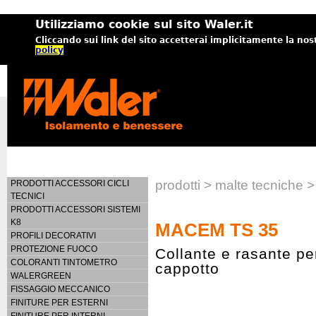
Utilizziamo cookie sul sito Waler.it
Cliccando sui link del sito accetterai implicitamente la nos
policy
prodotti > malte tecnich
PRODOTTI ACCESSORI CICLI
TECNICI
PRODOTTI ACCESSORI SISTEMI
K8
MACEM TS 35
PROFILI DECORATIVI
PROTEZIONE FUOCO
Collante e rasante pe
COLORANTI TINTOMETRO
cappotto
WALERGREEN
FISSAGGIO MECCANICO
FINITURE PER ESTERNI
FINITURE PER INTERNI