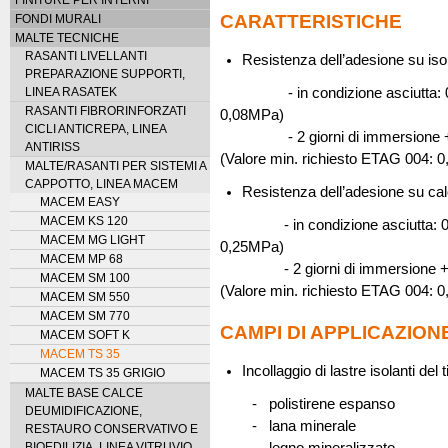
CARATTERISTICHE
FONDI MURALI
MALTE TECNICHE
RASANTI LIVELLANTI
Resistenza dell’adesione su is
PREPARAZIONE SUPPORTI,
LINEA RASATEK
- in condizione asciutta: 0,12
RASANTI FIBRORINFORZATI
0,08MPa)
CICLI ANTICREPA, LINEA
- 2 giorni di immersione + 2 
ANTIRISS
(Valore min. richiesto ETAG 004: 
MALTE/RASANTI PER SISTEMI A
CAPPOTTO, LINEA MACEM
Resistenza dell’adesione su ca
MACEM EASY
MACEM KS 120
- in condizione asciutta: 0,80
MACEM MG LIGHT
0,25MPa)
MACEM MP 68
- 2 giorni di immersione + 2 
MACEM SM 100
(Valore min. richiesto ETAG 004: 
MACEM SM 550
MACEM SM 770
CAMPI DI APPLICAZION
MACEM SOFT K
MACEM TS 35
Incollaggio di lastre isolanti del t
MACEM TS 35 GRIGIO
MALTE BASE CALCE
- polistirene espanso
DEUMIDIFICAZIONE,
- lana minerale
RESTAURO CONSERVATIVO E
BIOEDILIZIA, LINEA VITRUVIO
- legno mineralizzato