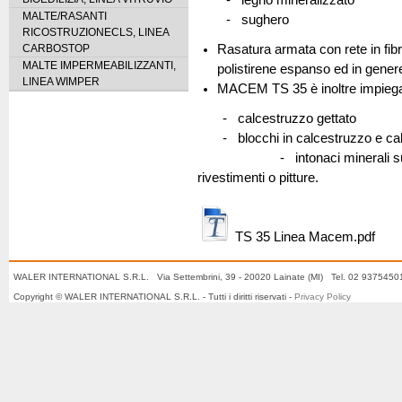
MALTE/RASANTI
- sughero
RICOSTRUZIONECLS, LINEA
CARBOSTOP
Rasatura armata con rete in fib
MALTE IMPERMEABILIZZANTI,
polistirene espanso ed in genere 
LINEA WIMPER
MACEM TS 35 è inoltre impiegato
- calcestruzzo gettato
- blocchi in calcestruzzo e calc
- intonaci minerali sufficie
rivestimenti o pitture.
TS 35 Linea Macem.pdf
WALER INTERNATIONAL S.R.L. Via Settembrini, 39 - 20020 Lainate (MI) Tel. 02 937545
Copyright © WALER INTERNATIONAL S.R.L. - Tutti i diritti riservati -
Privacy Policy