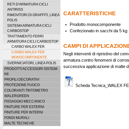
RETI D'ARMATURA CICLI
ANTIRISS
CARATTERISTICHE
RIMOVITORI DI GRAFFITI, LINEA
POLIS
Prodotto monocomponente
SISTEMA ARMATURA CICLI
Confezionato in sacchi da 5 kg
CARBOSTOP
TRATTAMENTO FERRI
ARMATURA CICLI CARBOSTOP
CAMPI DI APPLICAZION
CARBO WALEX FER
CARBO WALEX FER
Negli interventi di ripristino del c
MONOCOMPONENTE
armatura contro fenomeni di corros
SVERNICIATORI, LINEA POLIS
successiva applicazione di malte d
PRODOTTI ACCESSORI SISTEMI
K8
PROFILI DECORATIVI
PROTEZIONE FUOCO
Scheda Tecnica_WALEX
COLORANTI TINTOMETRO
WALERGREEN
FISSAGGIO MECCANICO
FINITURE PER ESTERNI
FINITURE PER INTERNI
FONDI MURALI
MALTE TECNICHE