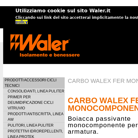
Utilizziamo cookie sul sito Waler.it
Cliccando sui link del sito accetterai implicitamente la nos
policy
CARBO WALEX FER M
PRODOTTI ACCESSORI CICLI
TECNICI
CONSOLIDANTI, LINEA PULITER
PRIMER PER
CARBO WALEX F
DEUMIDIFICAZIONE CICLI
MONOCOMPONE
VITRUVIO
PRODOTTI ANTISCRITTA, LINEA
Boiacca passivante
AW
monocomponente per f
PULITORI, LINEA PULITER
armatura.
PROTETTIVI IDROREPELLENTI,
LINEA PROTEK