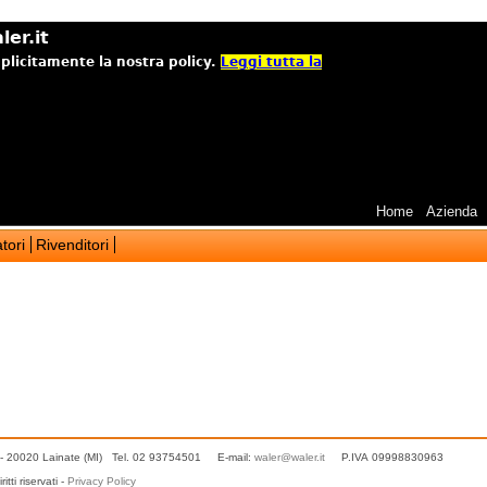
ler.it
mplicitamente la nostra policy.
Leggi tutta la
Home
Azienda
tori
Rivenditori
- 20020 Lainate (MI) Tel. 02 93754501 E-mail:
waler@waler.it
P.IVA 09998830963
ti riservati -
Privacy Policy