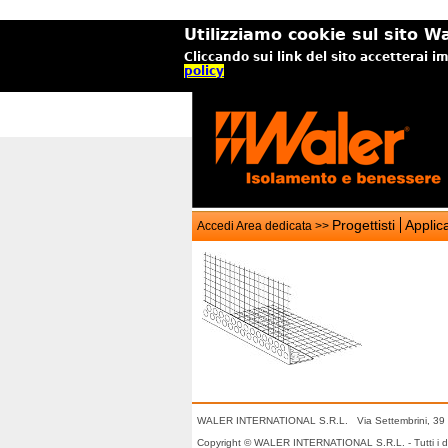
Utilizziamo cookie sul sito Wa
Cliccando sui link del sito accetterai i
policy
Progettisti
Applica
Accedi Area dedicata >>
WALER INTERNATIONAL S.R.L. Via Settembrini, 39 
Copyright © WALER INTERNATIONAL S.R.L. - Tutti i dirit