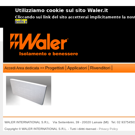
Utilizziamo cookie sul sito Waler.it
Cliccando sui link del sito accetterai implicitamente la nos
policy
Progettisti
Applicatori
Rivenditori
Accedi Area dedicata >>
WALER INTERNATIONAL S.R.L. Via Settembrini, 39 - 20020 Lainate (MI) Tel. 02 937545
Copyright © WALER INTERNATIONAL S.R.L. - Tutti i diritti riservati -
Privacy Policy